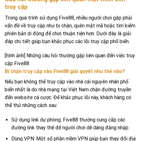
truy cập
Trong quá trình sử dụng Five88, nhiều người chơi gặp phải
vấn đề về truy cập như bị chặn, quên mật mã hoặc tìm kiếm
phiên bản di động để chơi thuận tiện hơn. Dưới đây là giải
đáp chi tiết giúp bạn khắc phục các lỗi truy cập phổ biến.
[hình ảnh] Những câu hỏi thường gặp liên quan đến việc truy
cập Five88
Bị chặn truy cập vào Five88 giải quyết như thế nào?
Nếu bạn không thể truy cập vào nhà cái nguyên nhân phổ
biến nhất là do nhà mạng tại Việt Nam chặn đường truyền
đến website cá cược. Để khắc phục lỗi này, khách hàng có
thể thử những cách sau:
Sử dụng link dự phòng: Five88 thường cung cấp các
đường link thay thế để người chơi dễ dàng đăng nhập.
Dùng VPN: Một số phần mềm VPN giúp bạn thay đổi địa