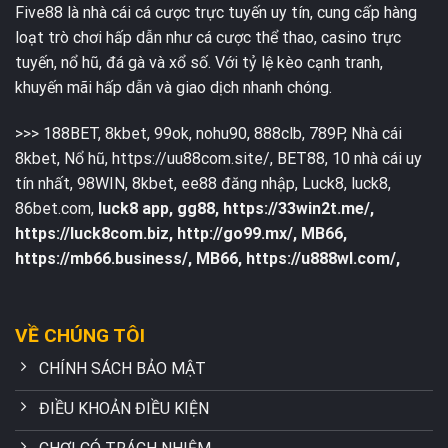
Five88 là nhà cái cá cược trực tuyến uy tín, cung cấp hàng
loạt trò chơi hấp dẫn như cá cược thể thao, casino trực
tuyến, nổ hũ, đá gà và xổ số. Với tỷ lệ kèo cạnh tranh,
khuyến mãi hấp dẫn và giao dịch nhanh chóng.
>>>
188BET, 8kbet, 99ok, nohu90,
888clb
,
789P
,
Nhà cái
8kbet
, Nổ hũ, https://uu88com.site/, BET88, 10 nhà cái uy
tín nhất, 98WIN,
8kbet
,
ee88 đăng nhập
, Luck8, luck8,
86bet.com,
luck8 app, gg88, https://33win2t.me/,
https://luck8com.biz,
http://go99.mx/
,
MB66
,
https://mb66.business/
,
MB66
,
https://u888wl.com/
,
VỀ CHÚNG TÔI
CHÍNH SÁCH BẢO MẬT
ĐIỀU KHOẢN ĐIỀU KIỆN