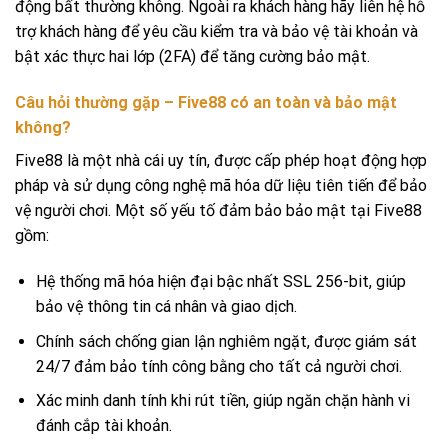
động bất thường không. Ngoài ra khách hàng hãy liên hệ hỗ
trợ khách hàng để yêu cầu kiểm tra và bảo vệ tài khoản và
bật xác thực hai lớp (2FA) để tăng cường bảo mật.
Câu hỏi thường gặp – Five88 có an toàn và bảo mật
không?
Five88 là một nhà cái uy tín, được cấp phép hoạt động hợp
pháp và sử dụng công nghệ mã hóa dữ liệu tiên tiến để bảo
vệ người chơi. Một số yếu tố đảm bảo bảo mật tại Five88
gồm:
Hệ thống mã hóa hiện đại bậc nhất SSL 256-bit, giúp
bảo vệ thông tin cá nhân và giao dịch.
Chính sách chống gian lận nghiêm ngặt, được giám sát
24/7 đảm bảo tính công bằng cho tất cả người chơi.
Xác minh danh tính khi rút tiền, giúp ngăn chặn hành vi
đánh cắp tài khoản.